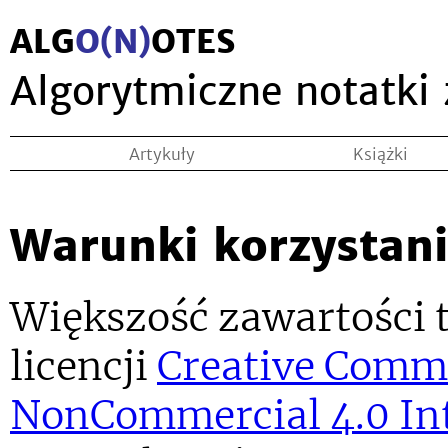
ALG
O(N)
OTES
Algorytmiczne notatki
Artykuły
Książki
Warunki korzystan
Większość zawartości t
licencji
Creative Comm
NonCommercial 4.0 Int